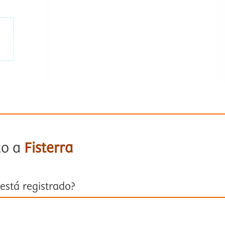
to a
Fisterra
está registrado?
ión con su cuenta personal