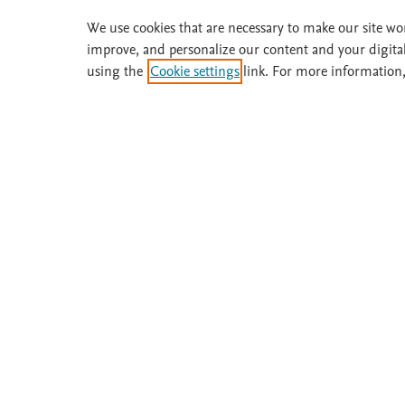
We use cookies that are necessary to make our site wo
Solicite una prueba gratuita
improve, and personalize our content and your digita
using the
Cookie settings
link. For more information,
¿Necesita ayuda o más información? Llame 
Acerca de
Suscríbase
Fisterra
Instituciones
Metodología
Prueba gratis
Comité
Boletines