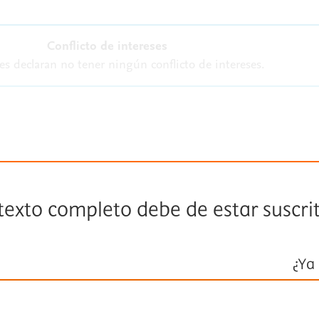
Conflicto de intereses
es declaran no tener ningún conflicto de intereses.
 texto completo debe de estar suscri
¿Ya 
Inicie ses