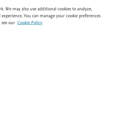
Id
rk. We may also use additional cookies to analyze,
l experience. You can manage your cookie preferences
 see our
Cookie Policy
al 932 415 960
Destacados
Ayuda
Guías clínicas
FAQ's
Dietas
Atención al cl
Medicamentos
Salir