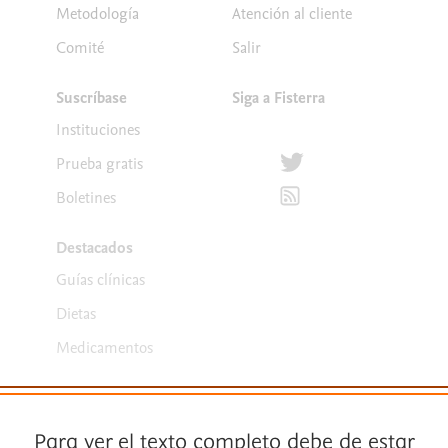
Metodología
Atención al cliente
Comité
Salir
Suscríbase
Siga a Fisterra
Instituciones
Síguenos en Twitter
Prueba gratis
Suscríbete para recibir la
Boletines
Destacados
Guías clínicas
Dietas
Medicamentos
Para ver el texto completo debe de estar