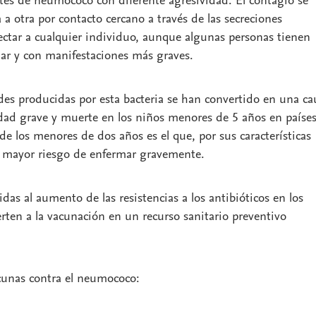
ntes de neumococo con diferente agresividad. El contagio se
a otra por contacto cercano a través de las secreciones
fectar a cualquier individuo, aunque algunas personas tienen
ar y con manifestaciones más graves.
es producidas por esta bacteria se han convertido en una ca
ad grave y muerte en los niños menores de 5 años en paíse
de los menores de dos años es el que, por sus características
l mayor riesgo de enfermar gravemente.
nidas al aumento de las resistencias a los antibióticos en los
rten a la vacunación en un recurso sanitario preventivo
acunas contra el neumococo: