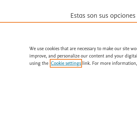
Estas son sus opciones
Suscríbase a
Fisterra
We use cookies that are necessary to make our site wo
Solicite una prueba gratuita
improve, and personalize our content and your digita
using the
Cookie settings
link. For more information,
¿Necesita ayuda o más información? Llame 
Acerca de
Suscríbase
Fisterra
Instituciones
Metodología
Prueba gratis
Comité
Boletines