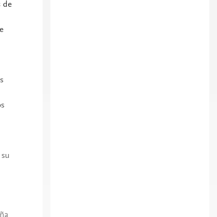
s de
e
s
os
 su
aña