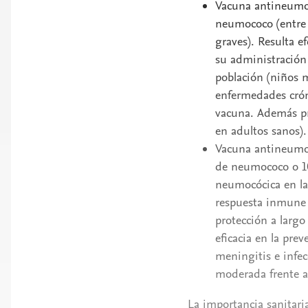
Vacuna antineumocó
neumococo (entre 
graves). Resulta e
su administración
población (niños 
enfermedades cró
vacuna. Además pr
en adultos sanos).
Vacuna antineumoc
de neumococo o 10
neumocócica en la
respuesta inmune
protección a larg
eficacia en la pr
meningitis e infec
moderada frente a
La importancia sanitari