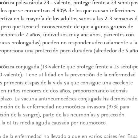
cica polisacárida 23 - valente, protege frente a 23 serotipo
los que se encuentran el 90% de los que causan infecciones
fectiva en la mayoría de los adultos sanos a las 2-3 semanas d
 pero que tiene el inconveniente de que algunos grupos de
menores de 2 años, individuos muy ancianos, pacientes con
nicas prolongadas) pueden no responder adecuadamente a la
oporciona una protección poco duradera (alrededor de 5 año
ócica conjugada (13-valente que protege frente a 13 serotip
-valente). Tiene utilidad en la prevención de la enfermedad
s primeras etapas de la vida ya que consigue una excelente
 en niños menores de dos años, proporcionando además
o plazo. La vacuna antineumocócica conjugada ha demostrado
evención de la enfermedad neumocócica invasora (97% para
ción de la sangre), parte de las neumonías y protección
 la otitis media aguda causada por neumococo.
a de la enfermedad ha llevado a que en varios países (en Esp