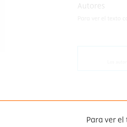
Autores
Para ver el texto 
Los autor
Para ver el