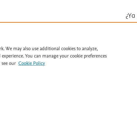
¿Ya 
Inicie ses
Id
rk. We may also use additional cookies to analyze,
l experience. You can manage your cookie preferences
 see our
Cookie Policy
al 932 415 960
Destacados
Ayuda
Guías clínicas
FAQ's
Dietas
Atención al cl
Medicamentos
Salir