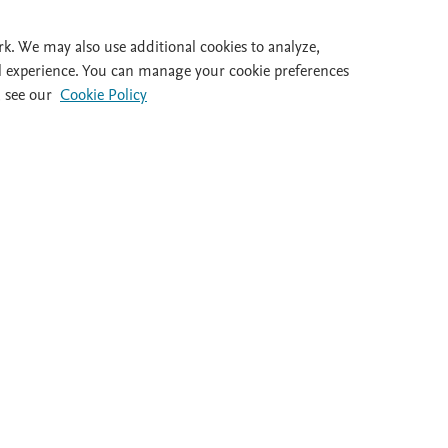
Id
rk. We may also use additional cookies to analyze,
l experience. You can manage your cookie preferences
 see our
Cookie Policy
al 932 415 960
Destacados
Ayuda
Guías clínicas
FAQ's
Dietas
Atención al cl
Medicamentos
Salir