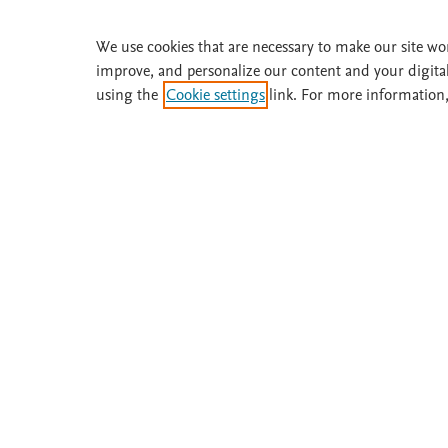
We use cookies that are necessary to make our site wo
Solicite una prueba gratuita
improve, and personalize our content and your digita
using the
Cookie settings
link. For more information,
¿Necesita ayuda o más información? Llame 
Acerca de
Suscríbase
Fisterra
Instituciones
Metodología
Prueba gratis
Comité
Boletines
Términos y condiciones
Política de privacidad