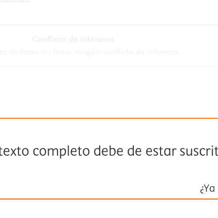
Conflicto de intereses
es declaran no tener ningún conflicto de intereses.
 texto completo debe de estar suscri
¿Ya 
Inicie ses