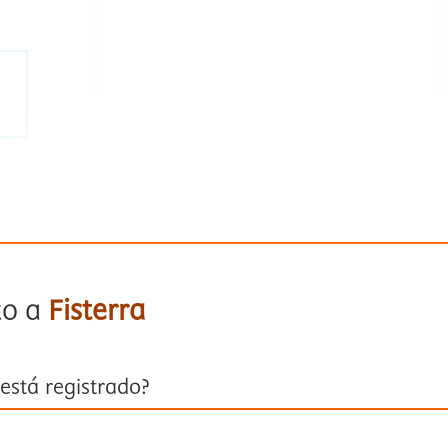
to a
Fisterra
está registrado?
ión con su cuenta personal