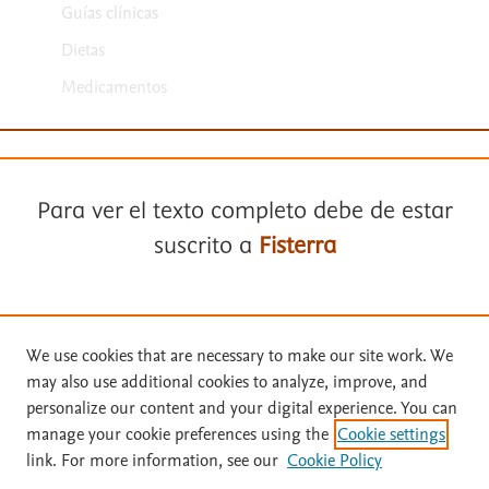
Guías clínicas
Dietas
Medicamentos
Para ver el texto completo debe de estar
suscrito a
Fisterra
Términos y condiciones
Suscríbase a
Fisterra
Política de privacidad
We use cookies that are necessary to make our site work. We
Copyright ©
2026
Elsevier España SLU, sus licenciantes y
may also use additional cookies to analyze, improve, and
colaboradores. Se reservan todos los derechos, incluidos los de minería
Solicite una prueba gratuita
personalize our content and your digital experience. You can
de texto y datos, entrenamiento de IA y tecnologías similares. Página
manage your cookie preferences using the
Cookie settings
actualizada en: .
link. For more information, see our
Cookie Policy
Este sitio utiliza cookies.
Cookie settings
Inicie sesión con su cuenta personal