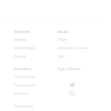
Acerca de
Ayuda
Fisterra
FAQ's
Metodología
Atención al cliente
Comité
Salir
Suscríbase
Siga a Fisterra
Instituciones
Síguenos en Twitter
Prueba gratis
Suscríbete para recibir la
Boletines
Destacados