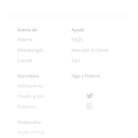
Acerca de
Ayuda
Fisterra
FAQ's
Metodología
Atención al cliente
Comité
Salir
Suscríbase
Siga a Fisterra
Instituciones
Síguenos en Twitter
Prueba gratis
Suscríbete para recibir la
Boletines
Destacados
Guías clínicas