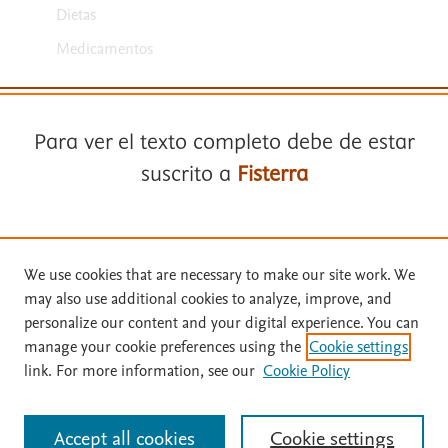
Dietas
Medicamentos
Para ver el texto completo debe de estar
suscrito a
Fisterra
Términos y condiciones
Suscríbase a
Fisterra
We use cookies that are necessary to make our site work. We
Política de privacidad
may also use additional cookies to analyze, improve, and
Copyright ©
2026
Elsevier España SLU, sus licenciantes y
Solicite una prueba gratuita
personalize our content and your digital experience. You can
colaboradores. Se reservan todos los derechos, incluidos los de minería
manage your cookie preferences using the
Cookie settings
de texto y datos, entrenamiento de IA y tecnologías similares. Página
link. For more information, see our
Cookie Policy
actualizada en: .
Inicie sesión con su cuenta personal
Este sitio utiliza cookies.
Cookie settings
Accept all cookies
Cookie settings