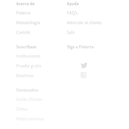
Acerca de
Ayuda
Fisterra
FAQ's
Metodología
Atención al cliente
Comité
Salir
Suscríbase
Siga a Fisterra
Instituciones
Síguenos en Twitter
Prueba gratis
Suscríbete para recibir la
Boletines
Destacados
Guías clínicas
Dietas
Medicamentos