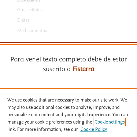
Destacados
Guías clínicas
Dietas
Medicamentos
Para ver el texto completo debe de estar
suscrito a
Fisterra
Términos y condiciones
Suscríbase a
Fisterra
Política de privacidad
We use cookies that are necessary to make our site work. We
may also use additional cookies to analyze, improve, and
Copyright ©
2026
Elsevier España SLU, sus licenciantes y
Solicite una prueba gratuita
personalize our content and your digital experience. You can
colaboradores. Se reservan todos los derechos, incluidos los de minería
manage your cookie preferences using the
Cookie settings
de texto y datos, entrenamiento de IA y tecnologías similares. Página
link. For more information, see our
Cookie Policy
actualizada en: .
Inicie sesión con su cuenta personal