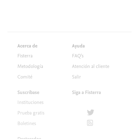
Acerca de
Ayuda
Fisterra
FAQ's
Metodología
Atención al cliente
Comité
Salir
Suscríbase
Siga a Fisterra
Instituciones
Síguenos en Twitter
Prueba gratis
Suscríbete para recibir la
Boletines