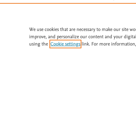
Suscríbase a
Fisterra
We use cookies that are necessary to make our site wo
Solicite una prueba gratuita
improve, and personalize our content and your digita
using the
Cookie settings
link. For more information,
¿Necesita ayuda o más información? Llame 
Acerca de
Suscríbase
Fisterra
Instituciones
Metodología
Prueba gratis
Comité
Boletines