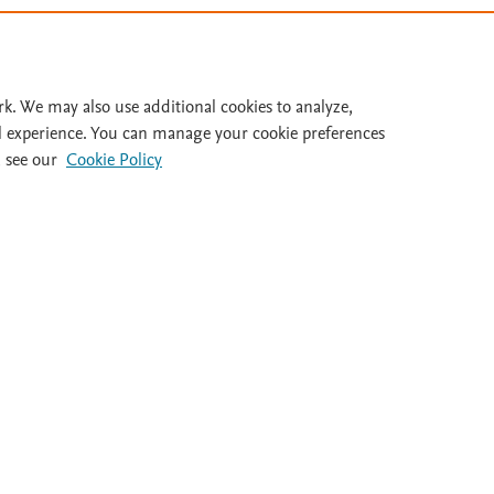
Inicie ses
Id
rk. We may also use additional cookies to analyze,
l experience. You can manage your cookie preferences
 see our
Cookie Policy
al 932 415 960
Destacados
Ayuda
Guías clínicas
FAQ's
Dietas
Atención al cl
Medicamentos
Salir