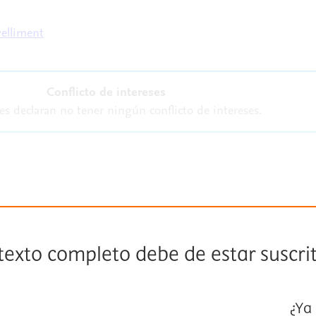
Conflicto de intereses
es declaran no tener ningún conflicto de intereses.
 texto completo debe de estar suscri
¿Ya 