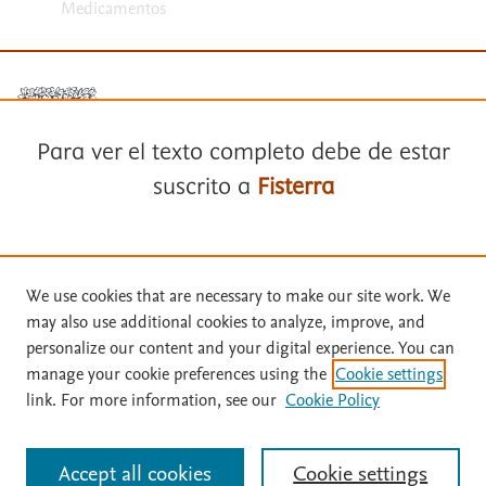
Medicamentos
Para ver el texto completo debe de estar
suscrito a
Fisterra
Términos y condiciones
Política de privacidad
Suscríbase a
Fisterra
Copyright ©
2026
Elsevier España SLU, sus licenciantes y
We use cookies that are necessary to make our site work. We
colaboradores. Se reservan todos los derechos, incluidos los de minería
may also use additional cookies to analyze, improve, and
de texto y datos, entrenamiento de IA y tecnologías similares. Página
Solicite una prueba gratuita
personalize our content and your digital experience. You can
actualizada en: .
manage your cookie preferences using the
Cookie settings
Este sitio utiliza cookies.
Cookie settings
link. For more information, see our
Cookie Policy
Inicie sesión con su cuenta personal
Accept all cookies
Cookie settings