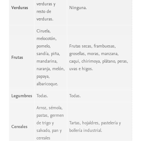
verduras y
Verduras
Ninguna.
resto de
verduras.
Ciruela,
melocotón,
pomelo,
Frutas secas, frambuesas,
sandía, piña,
grosellas, moras, manzana,
Frutas
mandarina,
caqui, chirimoya, plátano, peras,
naranja, melón,
uvas e higos.
papaya,
albaricoque.
Legumbres
Todas.
Todas.
Arroz, sémola,
pastas, germen
de trigo y
Tartas, hojaldres, pastelería y
Cereales
salvado, pan y
bollería industrial.
cereales