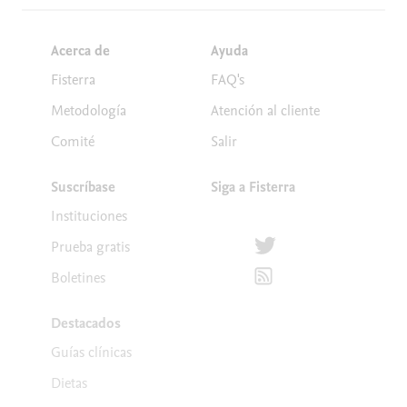
Acerca de
Ayuda
Fisterra
FAQ's
Metodología
Atención al cliente
Comité
Salir
Suscríbase
Siga a Fisterra
Instituciones
Síguenos en Twitter
Prueba gratis
Suscríbete para recibir la
Boletines
Destacados
Guías clínicas
Dietas