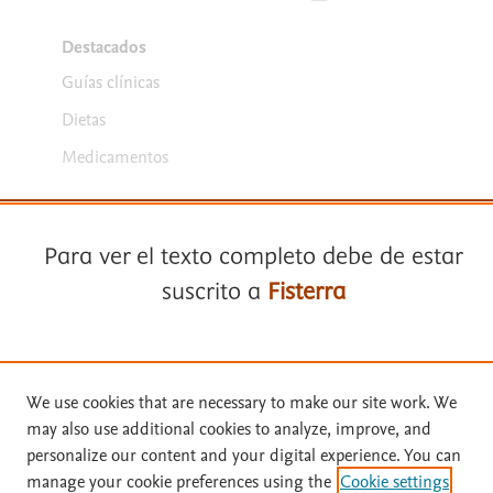
Destacados
Guías clínicas
Dietas
Medicamentos
Para ver el texto completo debe de estar
suscrito a
Fisterra
Términos y condiciones
Suscríbase a
Fisterra
We use cookies that are necessary to make our site work. We
Política de privacidad
may also use additional cookies to analyze, improve, and
Copyright ©
2026
Elsevier España SLU, sus licenciantes y
Solicite una prueba gratuita
personalize our content and your digital experience. You can
colaboradores. Se reservan todos los derechos, incluidos los de minería
manage your cookie preferences using the
Cookie settings