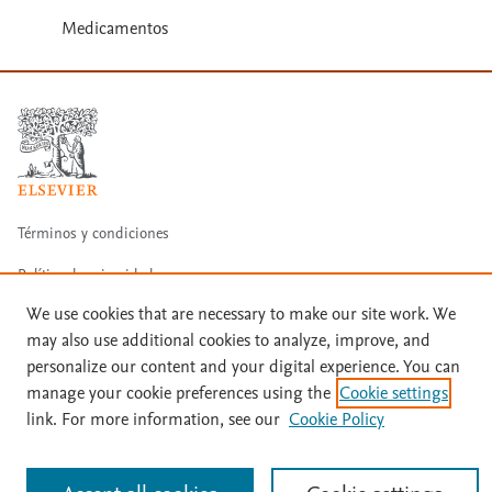
Medicamentos
Términos y condiciones
Política de privacidad
We use cookies that are necessary to make our site work. We
Copyright ©
2026
Elsevier España SLU, sus licenciantes y
may also use additional cookies to analyze, improve, and
colaboradores. Se reservan todos los derechos, incluidos los de minería
de texto y datos, entrenamiento de IA y tecnologías similares. Página
personalize our content and your digital experience. You can
actualizada en: Página actualizada en: 31/07/2026.
manage your cookie preferences using the
Cookie settings
Este sitio utiliza cookies.
Cookie settings
link. For more information, see our
Cookie Policy