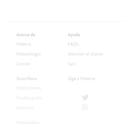
Acerca de
Ayuda
Fisterra
FAQ's
Metodología
Atención al cliente
Comité
Salir
Suscríbase
Siga a Fisterra
Instituciones
Síguenos en Twitter
Prueba gratis
Suscríbete para recibir la
Boletines
Destacados