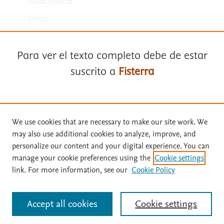
Guías clínicas
Dietas
Medicamentos
Para ver el texto completo debe de estar
suscrito a
Fisterra
Suscríbase a
Fisterra
We use cookies that are necessary to make our site work. We
Términos y condiciones
may also use additional cookies to analyze, improve, and
Solicite una prueba gratuita
personalize our content and your digital experience. You can
Política de privacidad
manage your cookie preferences using the
Cookie settings
Copyright ©
2026
Elsevier España SLU, sus licenciantes y
link. For more information, see our
Cookie Policy
Inicie sesión con su cuenta personal
colaboradores. Se reservan todos los derechos, incluidos los de minería
de texto y datos, entrenamiento de IA y tecnologías similares. Página
actualizada en: Página actualizada en: 31/07/2026.
Accept all cookies
Cookie settings
Identificarse
Este sitio utiliza cookies.
Cookie settings