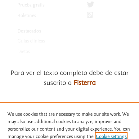
Síguenos en Twitter
Prueba gratis
Suscríbete para recibir la
Boletines
Destacados
Guías clínicas
Dietas
Medicamentos
Para ver el texto completo debe de estar
suscrito a
Fisterra
Suscríbase a
Fisterra
We use cookies that are necessary to make our site work. We
Términos y condiciones
may also use additional cookies to analyze, improve, and
Solicite una prueba gratuita
personalize our content and your digital experience. You can
Política de privacidad
manage your cookie preferences using the
Cookie settings