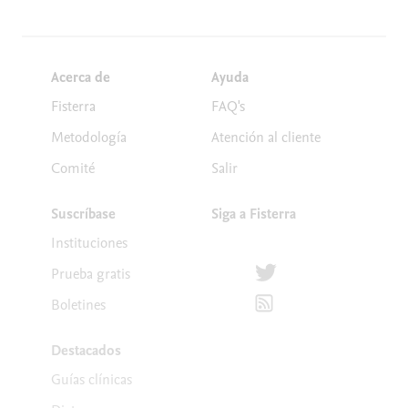
Acerca de
Ayuda
Fisterra
FAQ's
Metodología
Atención al cliente
Comité
Salir
Suscríbase
Siga a Fisterra
Instituciones
Síguenos en Twitter
Prueba gratis
Suscríbete para recibir la
Boletines
Destacados
Guías clínicas