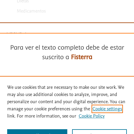
Dietas
Medicamentos
Para ver el texto completo debe de estar
suscrito a
Fisterra
Términos y condiciones
Política de privacidad
Suscríbase a
Fisterra
We use cookies that are necessary to make our site work. We
Copyright ©
2026
Elsevier España SLU, sus licenciantes y
may also use additional cookies to analyze, improve, and
colaboradores. Se reservan todos los derechos, incluidos los de minería
Solicite una prueba gratuita
personalize our content and your digital experience. You can
de texto y datos, entrenamiento de IA y tecnologías similares. Página
manage your cookie preferences using the
Cookie settings
actualizada en: .
link. For more information, see our
Cookie Policy
Este sitio utiliza cookies.
Cookie settings
Inicie sesión con su cuenta personal