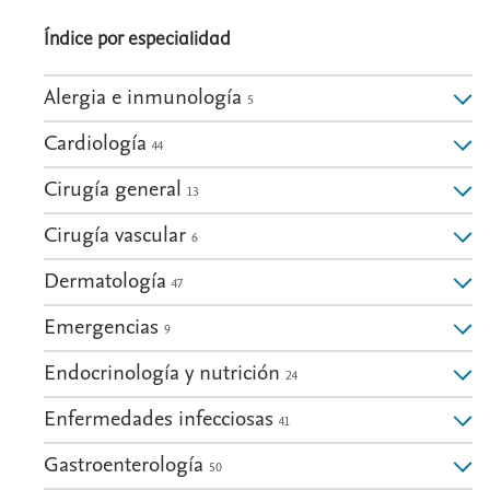
Índice por especialidad
Alergia e inmunología
5
Cardiología
44
Cirugía general
13
Cirugía vascular
6
Dermatología
47
Emergencias
9
Endocrinología y nutrición
24
Enfermedades infecciosas
41
Gastroenterología
50