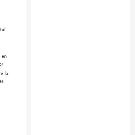
tal
o en
or
e la
es
r