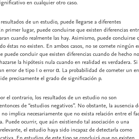
ignificativo
en cualquier otro caso.
s resultados de un estudio, puede llegarse a diferentes
En primer lugar, puede concluirse que existen diferencias ent
aran cuando realmente las hay. Asimismo, puede concluirse 
do éstas no existen. En ambos casos, no se comete ningún er
e puede concluir que existen diferencias cuando de hecho no
hazarse la hipótesis nula cuando en realidad es verdadera. Si
n error de tipo I o error α. La probabilidad de cometer un er
mide precisamente el
grado de significación p.
or el contrario, los resultados de un estudio no son
 entonces de “
estudios negativos
”. No obstante, la ausencia d
a no implica necesariamente que no exista relación entre el fa
ta. Puede ocurrir, que aún existiendo tal asociación o una
 relevante, el estudio haya sido incapaz de detectarla como
cativa. En estudios de este tipo se concluirá que no existen