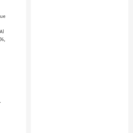
que
Al
0%,
.