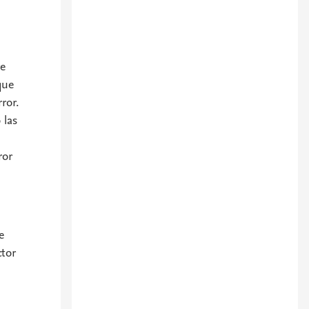
re
que
ror.
 las
ror
e
ctor