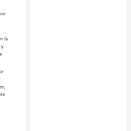
yor
n la
 y
e
or
es,
nte