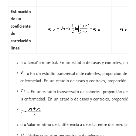
Estimación
de un
coeficiente
de
correlación
lineal
n = Tamaño muestral. En un estudio de casos y controles, n es e
= En un estudio transversal o de cohortes, proporción de expu
enfermedad. En un estudio de casos y controles, proporción de c
= En un estudio transversal o de cohortes, proporción de no 
la enfermedad. En un estudio de casos y controles, proporción de
d = Valor mínimo de la diferencia a detectar entre dos medias
2
S
= Varianza en el grupo control o de referencia