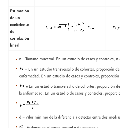
Estimación
de un
coeficiente
de
correlación
lineal
n = Tamaño muestral. En un estudio de casos y controles, n es e
= En un estudio transversal o de cohortes, proporción de expu
enfermedad. En un estudio de casos y controles, proporción de c
= En un estudio transversal o de cohortes, proporción de no 
la enfermedad. En un estudio de casos y controles, proporción de
d = Valor mínimo de la diferencia a detectar entre dos medias
2
S
= Varianza en el grupo control o de referencia