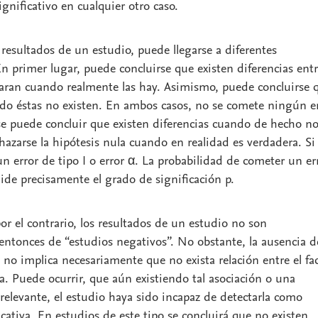
ignificativo
en cualquier otro caso.
s resultados de un estudio, puede llegarse a diferentes
En primer lugar, puede concluirse que existen diferencias ent
aran cuando realmente las hay. Asimismo, puede concluirse 
do éstas no existen. En ambos casos, no se comete ningún er
e puede concluir que existen diferencias cuando de hecho no
hazarse la hipótesis nula cuando en realidad es verdadera. Si
n error de tipo I o error α. La probabilidad de cometer un er
mide precisamente el
grado de significación p.
or el contrario, los resultados de un estudio no son
 entonces de “
estudios negativos
”. No obstante, la ausencia d
a no implica necesariamente que no exista relación entre el fa
ta. Puede ocurrir, que aún existiendo tal asociación o una
 relevante, el estudio haya sido incapaz de detectarla como
cativa. En estudios de este tipo se concluirá que no existen