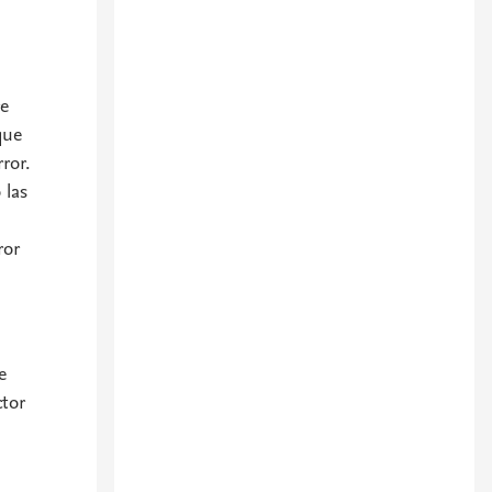
re
que
ror.
 las
ror
e
ctor