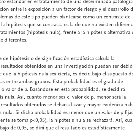
otro estándar en el tratamiento de una determinada patología
ación entre la exposición a un factor de riesgo y el desarrollo 
blemas de este tipo pueden plantearse como un
contraste de
la hipótesis que se contrasta es la de que no existen diferenc
ratamientos (
hipótesis nula
), frente a la
hipótesis alternativa
e diferentes.
e de hipótesis
o de
significación estadística
calcula la
 resultados obtenidos en una investigación puedan ser debid
e que la hipótesis nula sea cierta, es decir, bajo el supuesto d
ias entre ambos grupos. Esta probabilidad es el
grado de
o valor de
p
. Basándose en esta probabilidad, se decidirá
is nula. Así, cuanto menor sea el valor de p, menor será la
 resultados obtenidos se deban al azar y mayor evidencia hab
is nula. Si dicha probabilidad es menor que un valor de p fija
nte se toma p<0,05), la hipótesis nula se rechazará. Así, cu
ebajo de 0,05, se dirá que el resultado es
estadísticamente