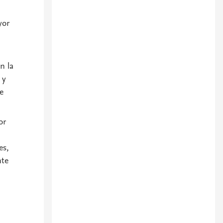
yor
n la
 y
e
or
es,
nte