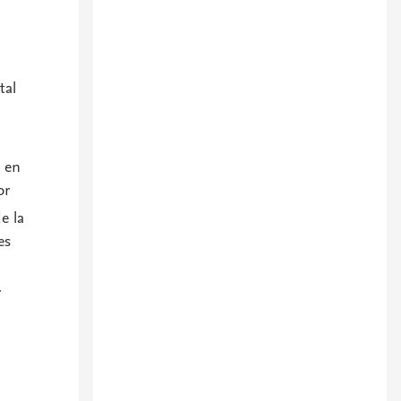
tal
o en
or
e la
es
r