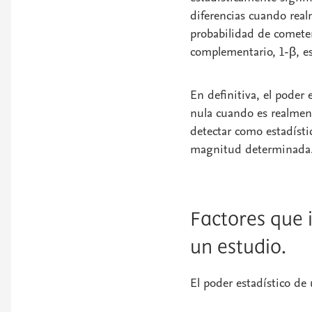
diferencias cuando real
probabilidad de cometer
complementario, 1-β, e
En definitiva, el
poder e
nula cuando es realmente
detectar como estadísti
magnitud determinada
Factores que i
un estudio.
El
poder estadístico
de u