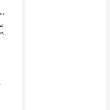
que
Al
0%,
.