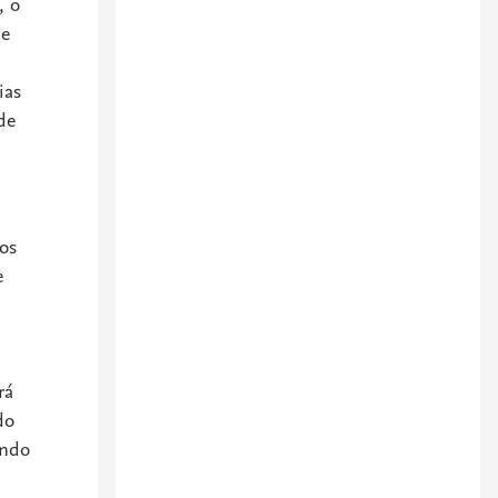
, o
de
ias
de
os
e
rá
do
ando