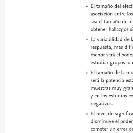
El tamaño del efect
asociación entre l
sea el tamaño del e
obtener hallazgos si
La
variabilidad
de l
respuesta, más difí
menor será el poder
estudiar grupos lo
El
tamaño de la mu
será la potencia es
muestras muy grande
y en los estudios c
negativos.
El
nivel de signific
disminuye el poder 
cometer un error d