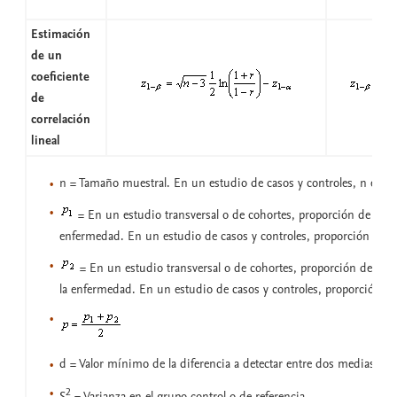
Estimación
de un
coeficiente
de
correlación
lineal
n = Tamaño muestral. En un estudio de casos y controles, n es e
= En un estudio transversal o de cohortes, proporción de expu
enfermedad. En un estudio de casos y controles, proporción de c
= En un estudio transversal o de cohortes, proporción de no 
la enfermedad. En un estudio de casos y controles, proporción de
d = Valor mínimo de la diferencia a detectar entre dos medias
2
S
= Varianza en el grupo control o de referencia