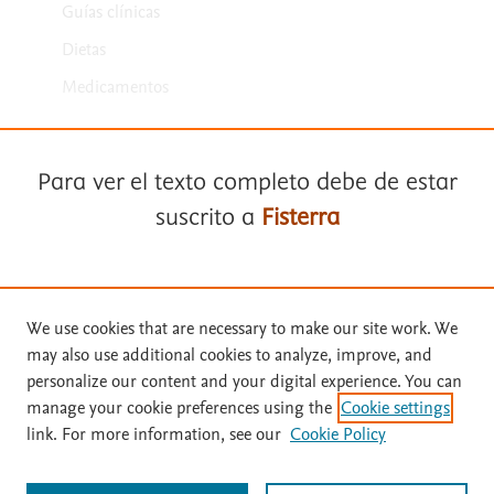
Guías clínicas
Dietas
Medicamentos
Para ver el texto completo debe de estar
suscrito a
Fisterra
Términos y condiciones
Suscríbase a
Fisterra
We use cookies that are necessary to make our site work. We
Política de privacidad
may also use additional cookies to analyze, improve, and
Solicite una prueba gratuita
Copyright ©
2026
Elsevier España SLU, sus licenciantes y
personalize our content and your digital experience. You can
colaboradores. Se reservan todos los derechos, incluidos los de minería
manage your cookie preferences using the
Cookie settings
de texto y datos, entrenamiento de IA y tecnologías similares. Página
link. For more information, see our
Cookie Policy
actualizada en: .
Inicie sesión con su cuenta personal
Este sitio utiliza cookies.
Cookie settings