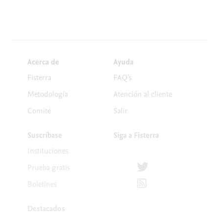
Acerca de
Ayuda
Fisterra
FAQ's
Metodología
Atención al cliente
Comité
Salir
Suscríbase
Siga a Fisterra
Instituciones
Síguenos en Twitter
Prueba gratis
Suscríbete para recibir la
Boletines
Destacados