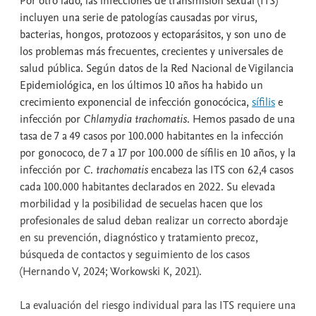
Por otro lado, las infecciones de transmisión sexual (ITS)
incluyen una serie de patologías causadas por virus,
bacterias, hongos, protozoos y ectoparásitos, y son uno de
los problemas más frecuentes, crecientes y universales de
salud pública. Según datos de la Red Nacional de Vigilancia
Epidemiológica, en los últimos 10 años ha habido un
crecimiento exponencial de infección gonocócica,
sífilis
e
infección por
Chlamydia trachomatis
. Hemos pasado de una
tasa de 7 a 49 casos por 100.000 habitantes en la infección
por gonococo, de 7 a 17 por 100.000 de sífilis en 10 años, y la
infección por
C. trachomatis
encabeza las ITS con 62,4 casos
cada 100.000 habitantes declarados en 2022. Su elevada
morbilidad y la posibilidad de secuelas hacen que los
profesionales de salud deban realizar un correcto abordaje
en su prevención, diagnóstico y tratamiento precoz,
búsqueda de contactos y seguimiento de los casos
(Hernando V, 2024; Workowski K, 2021).
La evaluación del riesgo individual para las ITS requiere una