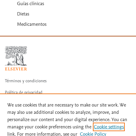
Guías clínicas
Dietas
Medicamentos
Términos y condiciones
Política de privacidad
Copyright ©
2026
Elsevier España SLU, sus licenciantes y
We use cookies that are necessary to make our site work. We
colaboradores. Se reservan todos los derechos, incluidos los de minería
may also use additional cookies to analyze, improve, and
de texto y datos, entrenamiento de IA y tecnologías similares. Página
personalize our content and your digital experience. You can
actualizada en: Página actualizada en: 31/07/2026.
manage your cookie preferences using the
Cookie settings
Este sitio utiliza cookies.
Cookie settings
link. For more information, see our
Cookie Policy