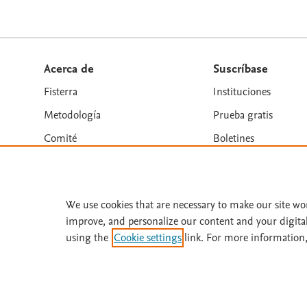
Acerca de
Suscríbase
Fisterra
Instituciones
Metodología
Prueba gratis
Comité
Boletines
We use cookies that are necessary to make our site wo
Términos y condiciones
Política de privacidad
improve, and personalize our content and your digita
Copyright ©
2026
Elsevier España SLU, sus licenciant
using the
Cookie settings
link. For more information,
similares. Página actualizada en: Página actualizada e
Este sitio utiliza cookies.
Cookie settings