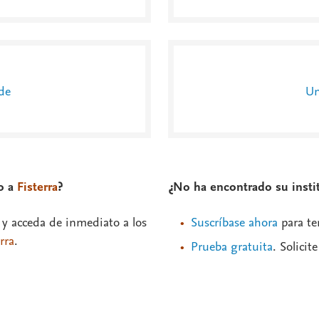
de
Un
so a
Fisterra
?
¿No ha encontrado su instit
 y acceda de inmediato a los
Suscríbase ahora
para te
rra
.
Prueba gratuita
. Solicit