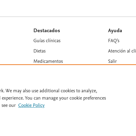
Destacados
Ayuda
Guías clínicas
FAQ's
Dietas
Atención al cl
Medicamentos
Salir
rk. We may also use additional cookies to analyze,
l experience. You can manage your cookie preferences
es y colaboradores. Se reservan todos los derechos, incluidos los de minería 
 see our
Cookie Policy
n: 31/07/2026.