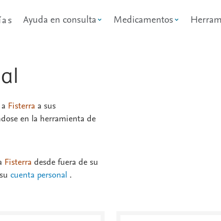
Ayuda en consulta
Medicamentos
Herram
ías
nal
o a
Fisterra
a sus
éndose en la herramienta de
 a
Fisterra
desde fuera de su
 su
cuenta personal
.