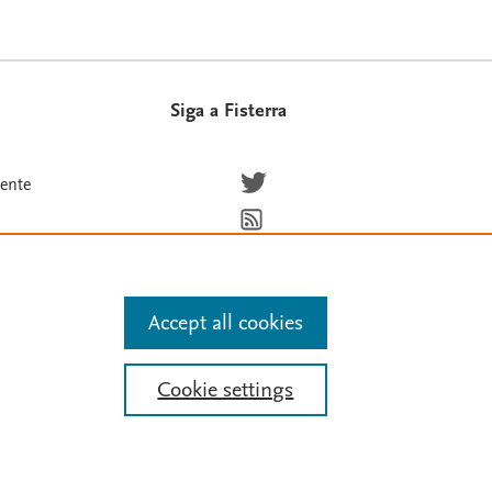
Siga a Fisterra
Síguenos en Twitter
iente
Suscríbete para recibir las novedade
Accept all cookies
de texto y datos, entrenamiento de IA y tecnologías
Cookie settings